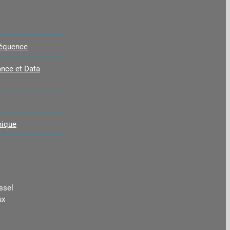
réquence
nce et Data
nique
ssel
ux