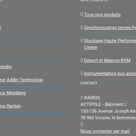
Tous nos produits
s
Synchronisation temps-f
Stockage Haute Performa
Center
Déport et Matrice KVM
oindre
Instrumentation bus avio
teur Adder Technology
CONTACT
teur Meinberg
KAIROS
ACTIPOLE - Bâtiment I,
eur Raritan
130/136 Avenue Joseph Ke
78 960 Voisins le bretonne
Nous contacter par mail