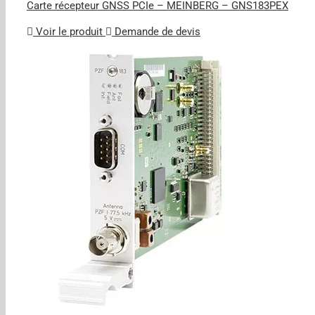
Carte récepteur GNSS PCIe – MEINBERG – GNS183PEX
Voir le produit
Demande de devis