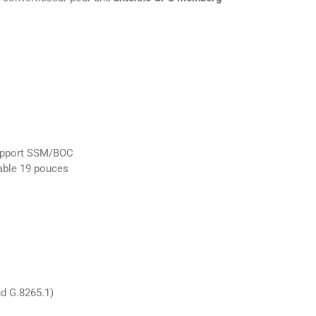
support SSM/BOC
able 19 pouces
nd G.8265.1)