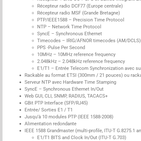
Récepteur radio DCF77 (Europe centrale)
Récepteur radio MSF (Grande Bretagne)
PTP/IEEE1588 – Precision Time Protocol
NTP – Network Time Protocol
SyncE – Synchronous Ethernet
Timecodes – IRIG/AFNOR timecodes (AM/DCLS)
PPS -Pulse Per Second
10MHz – 10MHz reference frequency
2.048kHz – 2.048kHz reference frequency
E1/T1 – Entrée Telecom Synchronization avec 
Rackable au format ETSI (300mm / 21 pouces) ou rack
Serveur NTP avec Hardware Time Stamping
SyncE – Synchronous Ethernet In/Out
Web GUI, CLI, SNMP, RADIUS, TACACS+
GBit PTP Interface (SFP/RJ45)
Entrée/ Sorties E1 / T1
Jusqu’à 10 modules PTP (IEEE 1588-2008)
Alimentation redondante
IEEE 1588 Grandmaster (multi-profile, ITU-T G.8275.1 a
E1/T1 BITS and Clock In/Out (ITU-T G.703)