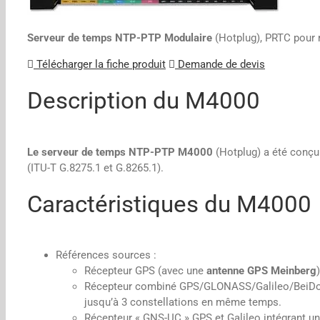
Serveur de temps NTP-PTP Modulaire
(Hotplug), PRTC pour 
Télécharger la fiche produit
Demande de devis
Description du M4000
Le serveur de temps NTP-PTP M4000
(Hotplug) a été conçu 
(ITU-T G.8275.1 et G.8265.1).
Caractéristiques du M4000
Références sources :
Récepteur GPS (avec une
antenne GPS Meinberg
)
Récepteur combiné GPS/GLONASS/Galileo/BeiDou sat
jusqu’à 3 constellations en même temps.
Récepteur « GNS-UC » GPS et Galileo intégrant u