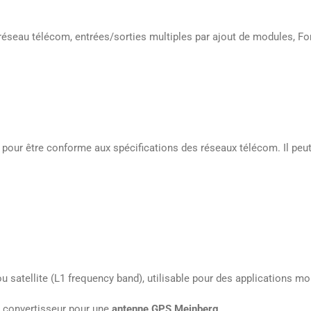
réseau télécom, entrées/sorties multiples par ajout de modules, Fo
pour être conforme aux spécifications des réseaux télécom. Il peut 
ellite (L1 frequency band), utilisable pour des applications mobil
n convertisseur pour une
antenne GPS Meinberg