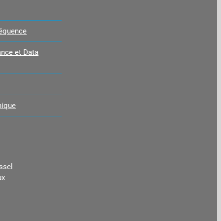
réquence
nce et Data
nique
ssel
ux