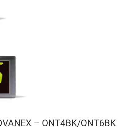
– NOVANEX – ONT4BK/ONT6BK