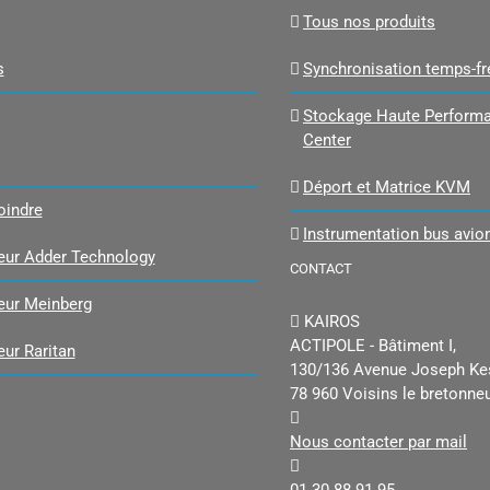
Tous nos produits
s
Synchronisation temps-f
Stockage Haute Performa
Center
Déport et Matrice KVM
oindre
Instrumentation bus avio
teur Adder Technology
CONTACT
teur Meinberg
KAIROS
ACTIPOLE - Bâtiment I,
eur Raritan
130/136 Avenue Joseph Ke
78 960 Voisins le bretonne
Nous contacter par mail
01 30 88 91 95