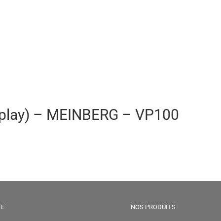
isplay) – MEINBERG – VP100
TE
NOS PRODUITS