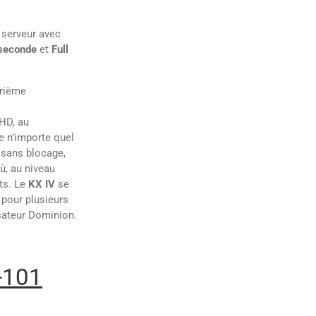
 serveur avec
seconde
et
Full
rième
UHD, au
e n’importe quel
 sans blocage,
ù, au niveau
nts. Le
KX IV
se
 pour plusieurs
lisateur Dominion.
-101