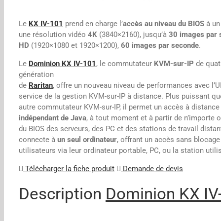
Le
KX IV-101
prend en charge l’
accès au niveau du BIOS
à un
une résolution vidéo
4K
(3840×2160), jusqu’à
30 images par 
HD
(1920×1080 et 1920×1200),
60 images par seconde
.
Le
Dominion KX IV-101
, le commutateur
KVM-sur-IP
de quat
génération
de
Raritan
, offre un nouveau niveau de performances avec l’
service de la gestion KVM-sur-IP à distance. Plus puissant qu
autre commutateur KVM-sur-IP, il permet un accès à distance
indépendant de Java
, à tout moment et à partir de n’importe o
du BIOS des serveurs, des PC et des stations de travail dista
connecte à
un seul ordinateur
, offrant un accès sans blocage
utilisateurs via leur ordinateur portable, PC, ou la station uti
Télécharger la fiche produit
Demande de devis
Description
Dominion KX IV