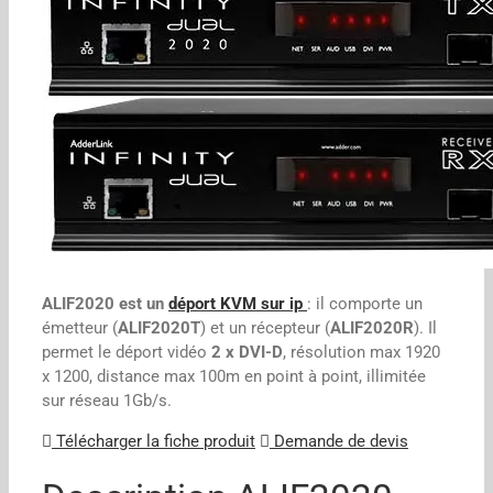
ALIF2020 est un
déport KVM sur ip
: il comporte un
émetteur (
ALIF2020T
) et un récepteur (
ALIF2020R
). Il
permet le déport vidéo
2 x DVI-D
, résolution max 1920
x 1200, distance max 100m en point à point, illimitée
sur réseau 1Gb/s.
Télécharger la fiche produit
Demande de devis