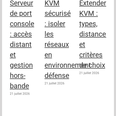
Serveur
KVM
Extender
de port
sécurisé
KVM :
console
: isoler
types,
: accès
les
distances
distant
réseaux
et
et
en
critères
gestion
environnement
de choix
21 juillet 2026
hors-
défense
21 juillet 2026
bande
21 juillet 2026