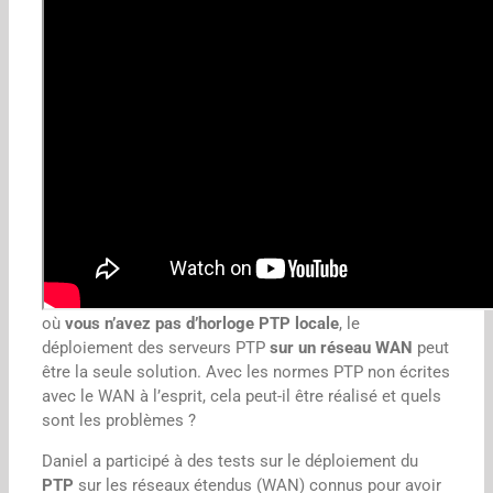
L’utilisation d’un algorithme de
filtrage des paquets
PTP
et une détection de l’asymétrie du temps de
propagation des paquets, permettent de conserver une
précision
inférieure à la micro-seconde
.
Des travaux sont en cours dans le projet IPMX pour
réduire la dépendance de SMPTE ST 2110 vis-à-vis du
PTP. La réalité est que le PTP est actuellement
nécessaire pour les systèmes audio-numériques ainsi
que pour la plupart des workflows ST 2110. Dans le cas
où
vous n’avez pas d’horloge PTP locale
, le
déploiement des serveurs PTP
sur un réseau WAN
peut
être la seule solution. Avec les normes PTP non écrites
avec le WAN à l’esprit, cela peut-il être réalisé et quels
sont les problèmes ?
Daniel a participé à des tests sur le déploiement du
PTP
sur les réseaux étendus (WAN) connus pour avoir